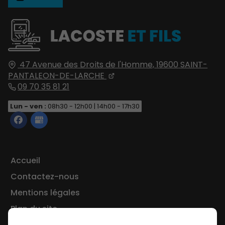
47 Avenue des Droits de l'Homme,
19600
SAINT-
PANTALEON-DE-LARCHE
09 70 35 81 21
Lun - ven :
08h30 - 12h00 | 14h00 - 17h30
Accueil
Contactez-nous
Mentions légales
Plan du site